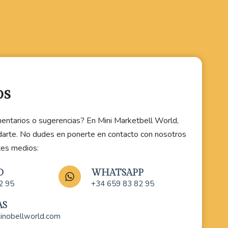
os
entarios o sugerencias? En Mini Marketbell World,
darte. No dudes en ponerte en contacto con nosotros
tes medios:
O
WHATSAPP
2 95
+34 659 83 82 95
AS
tinobellworld.com