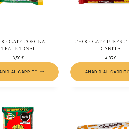
OCOLATE CORONA
CHOCOLATE LUKER CL
TRADICIONAL
CANELA
3,50
€
4,85
€
ADIR AL CARRITO
AÑADIR AL CARRIT