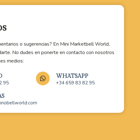
os
entarios o sugerencias? En Mini Marketbell World,
darte. No dudes en ponerte en contacto con nosotros
tes medios:
O
WHATSAPP
2 95
+34 659 83 82 95
AS
tinobellworld.com