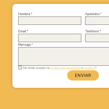
Nombre
*
Apellidos
*
Email
*
Telèfono
*
Mensaje
*
He leído acepto la
política de privacidad
y
cookies
*
ENVIAR