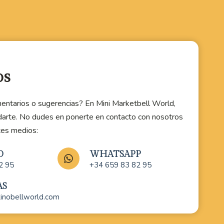
os
entarios o sugerencias? En Mini Marketbell World,
darte. No dudes en ponerte en contacto con nosotros
tes medios:
O
WHATSAPP
2 95
+34 659 83 82 95
AS
tinobellworld.com