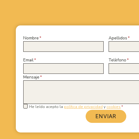
Nombre
*
Apellidos
*
Email
*
Telèfono
*
Mensaje
*
He leído acepto la
política de privacidad
y
cookies
*
ENVIAR