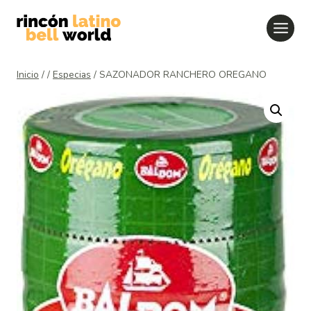
Saltar
al
contenido
Inicio
/
/
Especias
/
SAZONADOR RANCHERO OREGANO