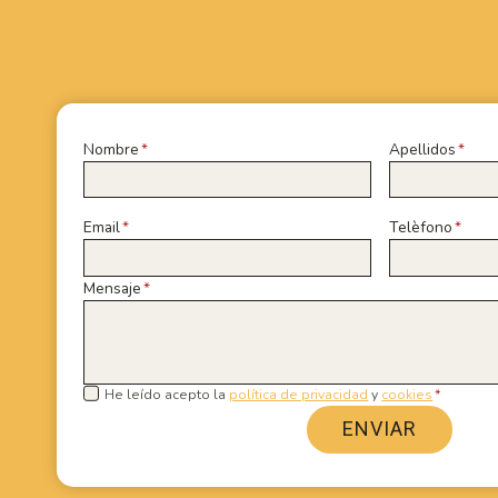
Nombre
*
Apellidos
*
Email
*
Telèfono
*
Mensaje
*
He leído acepto la
política de privacidad
y
cookies
*
ENVIAR