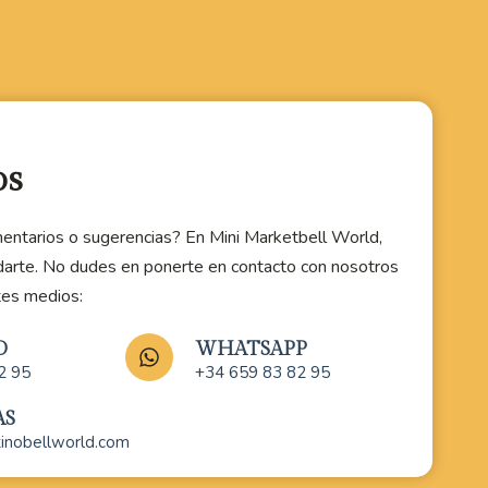
os
entarios o sugerencias? En Mini Marketbell World,
darte. No dudes en ponerte en contacto con nosotros
tes medios:
O
WHATSAPP
2 95
+34 659 83 82 95
AS
tinobellworld.com